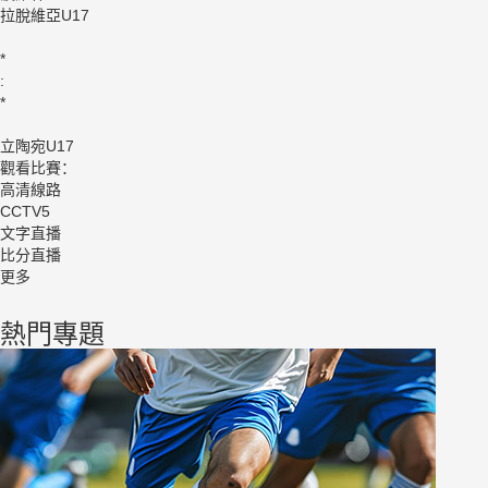
拉脫維亞U17
*
:
*
立陶宛U17
觀看比賽：
高清線路
CCTV5
文字直播
比分直播
更多
熱門專題