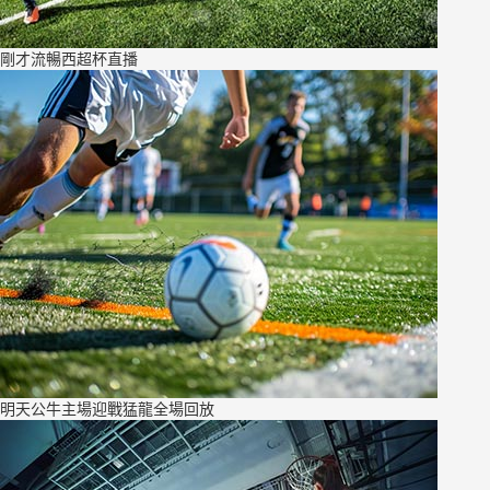
剛才流暢西超杯直播
明天公牛主場迎戰猛龍全場回放