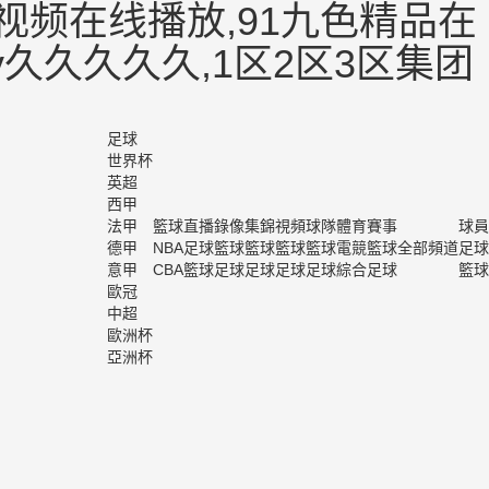
视频在线播放,91九色精品在
v久久久久久,1区2区3区集团
足球
世界杯
英超
西甲
法甲
籃球
直播
錄像
集錦
視頻
球隊
體育
賽事
球員
德甲
NBA
足球
籃球
籃球
籃球
籃球
電競
籃球
全部頻道
足球
意甲
CBA
籃球
足球
足球
足球
足球
綜合
足球
籃球
歐冠
中超
歐洲杯
亞洲杯