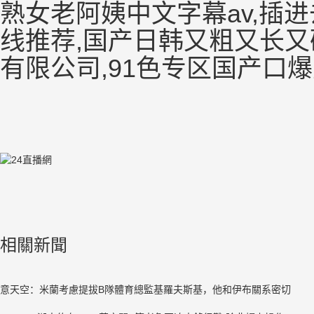
熟女老阿姨中文字幕av,插进
线推荐,国产日韩又粗又长又硬
有限公司,91色专区国产口
相關新聞
意天空：米蘭考慮提拔B隊體育總監基羅夫斯基，他和伊布關系密切