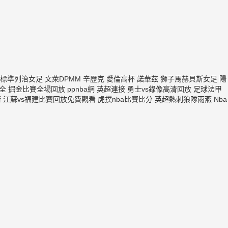
標準列治女足
文萊DPMM
辛歷克
愛倫高杯
諾華茲
獅子馬赫貝斯女足
陽
全
掘金比賽全場回放
ppnba網
英超連接
勇士vs錄像高清回放
足球法甲
術
江蘇vs福建比賽回放免費觀看
虎撲nba比賽比分
英超熱刺狼隊雨燕
Nba