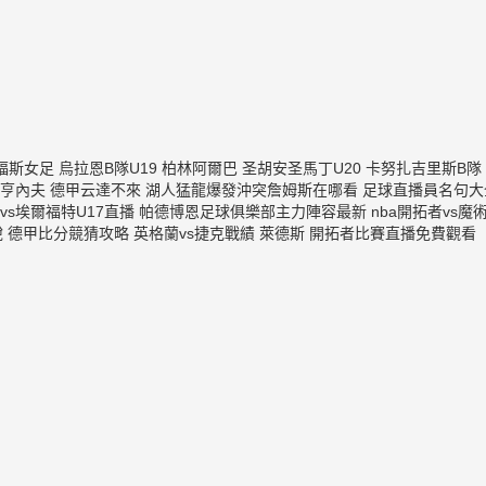
福斯女足
烏拉恩B隊U19
柏林阿爾巴
圣胡安圣馬丁U20
卡努扎吉里斯B隊
亨內夫
德甲云達不來
湖人猛龍爆發沖突詹姆斯在哪看
足球直播員名句大
vs埃爾福特U17直播
帕德博恩足球俱樂部主力陣容最新
nba開拓者vs魔
說
德甲比分競猜攻略
英格蘭vs捷克戰績
萊德斯
開拓者比賽直播免費觀看