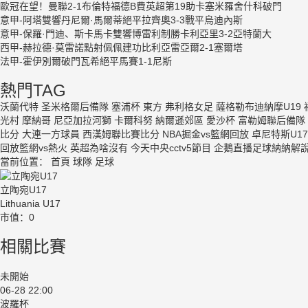
歐冠在望！曼聯2-1布倫特福德B費英超第19助卡塞米羅舍什科破門
意甲-阿塔雙響丹尼爾·馬爾蒂絕平拉齊奧3-3戰平烏迪內斯
意甲-保羅·門迪、斯卡馬卡雙響博雷利制勝卡利亞里3-2亞特蘭大
西甲-赫拉德·莫雷諾點射佩佩建功比利亞雷亞爾2-1塞爾塔
法甲-霍伊別爾破門瓦希絕平馬賽1-1尼斯
熱門TAG
沃蘭代特
圣米格爾后備隊
塞浦杯
東方
弗利格女足
薩格勒布迪納摩U19
光村
摩納哥
尼亞加拉河獅
卡爾科努
納爾遜郊區
愛沙杯
富勒姆聯后備隊
比分
大連一方球員
西漢姆聯比賽比分
NBA掘金vs籃網回放
卓尼特斯U17
回放籃網vs熱火
英超為啥沒有
今天中央cctv5節目
企鵝直播足球納納解
當前位置：
首頁
球隊
足球
立陶宛U17
Lithuania U17
市值：0
相關比賽
未開始
06-28 22:00
波羅杯