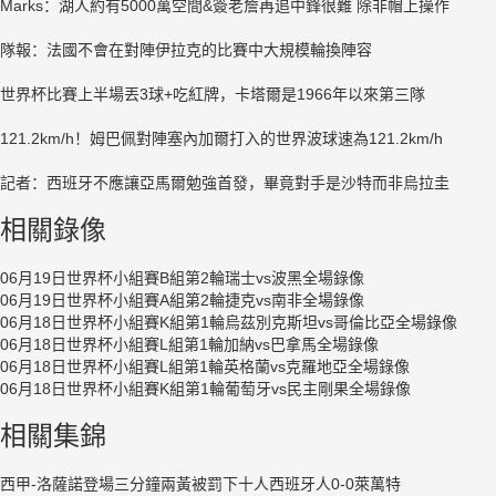
Marks：湖人約有5000萬空間&簽老詹再追中鋒很難 除非帽上操作
隊報：法國不會在對陣伊拉克的比賽中大規模輪換陣容
世界杯比賽上半場丟3球+吃紅牌，卡塔爾是1966年以來第三隊
121.2km/h！姆巴佩對陣塞內加爾打入的世界波球速為121.2km/h
記者：西班牙不應讓亞馬爾勉強首發，畢竟對手是沙特而非烏拉圭
相關錄像
06月19日世界杯小組賽B組第2輪瑞士vs波黑全場錄像
06月19日世界杯小組賽A組第2輪捷克vs南非全場錄像
06月18日世界杯小組賽K組第1輪烏茲別克斯坦vs哥倫比亞全場錄像
06月18日世界杯小組賽L組第1輪加納vs巴拿馬全場錄像
06月18日世界杯小組賽L組第1輪英格蘭vs克羅地亞全場錄像
06月18日世界杯小組賽K組第1輪葡萄牙vs民主剛果全場錄像
相關集錦
西甲-洛薩諾登場三分鐘兩黃被罰下十人西班牙人0-0萊萬特