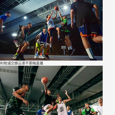
利物浦交鋒云達不萊梅直播